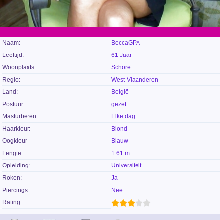
Naam:
BeccaGPA
Leeftijd:
61 Jaar
Woonplaats:
Schore
Regio:
West-Vlaanderen
Land:
België
Postuur:
gezet
Masturberen:
Elke dag
Haarkleur:
Blond
Oogkleur:
Blauw
Lengte:
1.61 m
Opleiding:
Universiteit
Roken:
Ja
Piercings:
Nee
Rating: